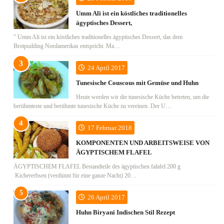
Umm Ali ist ein köstliches traditionelles
ägyptisches Dessert,
" Umm Ali ist ein köstliches traditionelles ägyptisches Dessert, das dem
Brotpudding Nordamerikas entspricht. Ma…
24 April 2017
Tunesische Couscous mit Gemüse und Huhn
Heute werden wir die tunesische Küche betreten, um die
berühmteste und berühmte tunesische Küche zu vereinen. Der U…
17 Februar 2018
KOMPONENTEN UND ARBEITSWEISE VON
ÄGYPTISCHEM FLAFEL
ÄGYPTISCHEM FLAFEL Bestandteile des ägyptischen falafel 200 g
Kichererbsen (verdünnt für eine ganze Nacht) 20…
26 April 2017
Huhn Biryani Indischen Stil Rezept