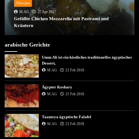
Allrecipes
M.AG
27 Apr 2017
Gefüllte Chicken Mozzarella mit Pastrami und
Kräutern
arabische Gerichte
Umm Ali ist ein köstliches traditionelles ägyptisches
Dessert,
M.AG
21 Feb 2018
Ägypter Koshary
M.AG
21 Feb 2018
Taameya ägyptische Falafel
M.AG
21 Feb 2018