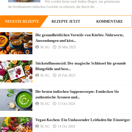
Wir werden heute nach Indien fliegen, um gemeinsam
die berühmtesten indischen Gerichte zu erlernen, die durch die…
NEUESTE REZEPTE
REZEPTE JETZT
KOMMENTARE
Die gesundheitlichen Vorteile von Kürbis: Nährwerte,
Anwendungen und köst...
M.AG
26 Mar 2025
Stickstoffmonoxid: Der magische Schlüssel für gesunde
Blutgefäße und bess...
M.AG
26 Feb 2025
Die besten indischen Suppenrezepte: Entdecken Sie
authentische Aromen und...
M.AG
15 Oct 2024
Vegan Kochen: Ein Umfassender Leitfaden für Einsteiger
M.AG
14 Oct 2024