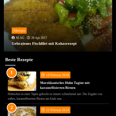
Allrecipes
M.AG
26 Apr 2017
Gebratenes Fischfilet mit Kokosrezept
Beste Rezepte
19 Februar 2018
Marokkanisches Huhn Tagine mit
karamellisierten Birnen
Hühnchen in einer Tajine gekocht ist immer schmelzend zart. Die Zugabe von
süßen, karamellisierten Birnen am Ende mac…
21 Februar 2018