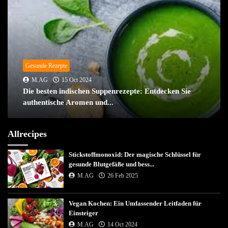
Gesunde Rezepte
M.AG
15 Oct 2024
Die besten indischen Suppenrezepte: Entdecken Sie
authentische Aromen und...
Allrecipes
Stickstoffmonoxid: Der magische Schlüssel für
gesunde Blutgefäße und bess...
M.AG
26 Feb 2025
Vegan Kochen: Ein Umfassender Leitfaden für
Einsteiger
M.AG
14 Oct 2024