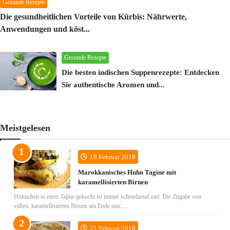
Gesunde Rezepte
Die gesundheitlichen Vorteile von Kürbis: Nährwerte,
Anwendungen und köst...
M.AG
26 Mar 2025
Gesunde Rezepte
Die besten indischen Suppenrezepte: Entdecken
Sie authentische Aromen und...
M.AG
15 Oct 2024
Meistgelesen
19 Februar 2018
Marokkanisches Huhn Tagine mit
karamellisierten Birnen
Hühnchen in einer Tajine gekocht ist immer schmelzend zart. Die Zugabe von
süßen, karamellisierten Birnen am Ende mac…
21 Februar 2018