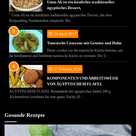
Umm Ali ist ein köstliches traditionelles
ägyptisches Dessert,
" Umm Ali ist ein köstliches traditionelles ägyptisches Dessert, das dem
Brotpudding Nordamerikas entspricht. Ma…
24 April 2017
Tunesische Couscous mit Gemüse und Huhn
Heute werden wir die tunesische Küche betreten, um
die berühmteste und berühmte tunesische Küche zu vereinen. Der U…
17 Februar 2018
KOMPONENTEN UND ARBEITSWEISE
VON ÄGYPTISCHEM FLAFEL
ÄGYPTISCHEM FLAFEL Bestandteile des ägyptischen falafel 200 g
Kichererbsen (verdünnt für eine ganze Nacht) 20…
Gesunde Rezepte