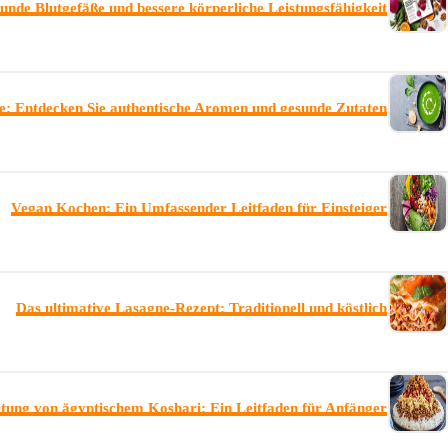
unde Blutgefäße und bessere körperliche Leistungsfähigkeit
te: Entdecken Sie authentische Aromen und gesunde Zutaten
Vegan Kochen: Ein Umfassender Leitfaden für Einsteiger
Das ultimative Lasagne-Rezept: Traditionell und köstlich
itung von ägyptischem Koshari: Ein Leitfaden für Anfänger