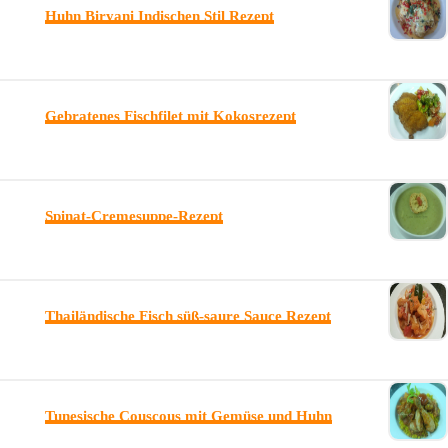
Huhn Biryani Indischen Stil Rezept
Gebratenes Fischfilet mit Kokosrezept
Spinat-Cremesuppe-Rezept
Thailändische Fisch süß-saure Sauce Rezept
Tunesische Couscous mit Gemüse und Huhn