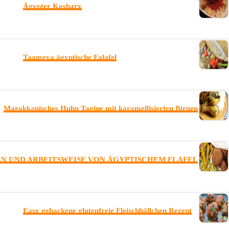
Ägypter Koshary
Taameya ägyptische Falafel
Marokkanisches Huhn Tagine mit karamellisierten Birnen
 UND ARBEITSWEISE VON ÄGYPTISCHEM FLAFEL
Easy gebackene glutenfreie Fleischbällchen Rezept