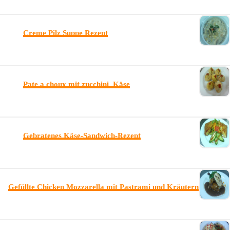
Creme Pilz Suppe Rezept
Pate a choux mit zucchini, Käse
Gebratenes Käse-Sandwich-Rezept
Gefüllte Chicken Mozzarella mit Pastrami und Kräutern