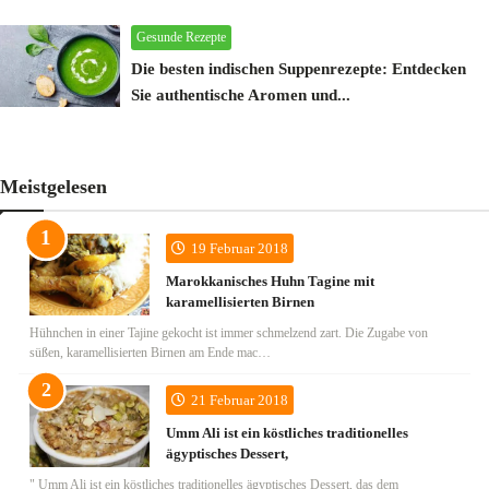
M.AG
26 Mar 2025
Gesunde Rezepte
Die besten indischen Suppenrezepte: Entdecken
Sie authentische Aromen und...
M.AG
15 Oct 2024
Meistgelesen
19 Februar 2018
Marokkanisches Huhn Tagine mit
karamellisierten Birnen
Hühnchen in einer Tajine gekocht ist immer schmelzend zart. Die Zugabe von
süßen, karamellisierten Birnen am Ende mac…
21 Februar 2018
Umm Ali ist ein köstliches traditionelles
ägyptisches Dessert,
" Umm Ali ist ein köstliches traditionelles ägyptisches Dessert, das dem