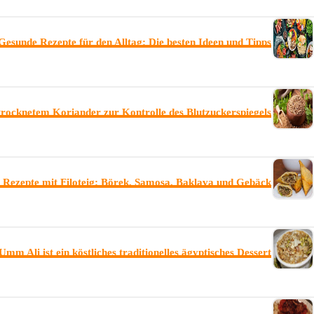
Gesunde Rezepte für den Alltag: Die besten Ideen und Tipps
rocknetem Koriander zur Kontrolle des Blutzuckerspiegels
 Rezepte mit Filoteig: Börek, Samosa, Baklava und Gebäck
Umm Ali ist ein köstliches traditionelles ägyptisches Dessert,