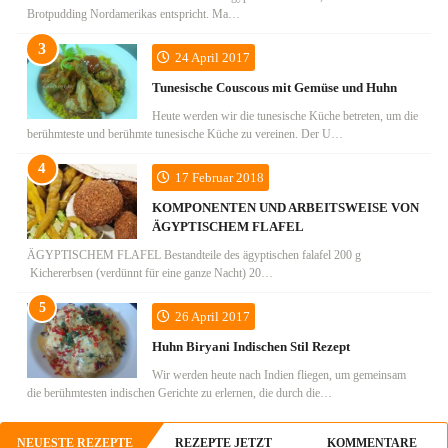
Brotpudding Nordamerikas entspricht. Ma…
24 April 2017
Tunesische Couscous mit Gemüse und Huhn
Heute werden wir die tunesische Küche betreten, um die
berühmteste und berühmte tunesische Küche zu vereinen. Der U…
17 Februar 2018
KOMPONENTEN UND ARBEITSWEISE VON
ÄGYPTISCHEM FLAFEL
ÄGYPTISCHEM FLAFEL Bestandteile des ägyptischen falafel 200 g
Kichererbsen (verdünnt für eine ganze Nacht) 20…
26 April 2017
Huhn Biryani Indischen Stil Rezept
Wir werden heute nach Indien fliegen, um gemeinsam
die berühmtesten indischen Gerichte zu erlernen, die durch die…
NEUESTE REZEPTE
REZEPTE JETZT
KOMMENTARE