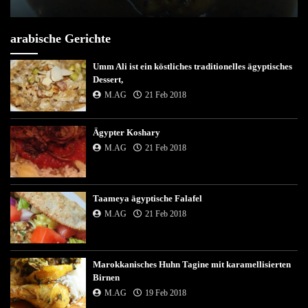
arabische Gerichte
Umm Ali ist ein köstliches traditionelles ägyptisches
Dessert,
M.AG
21 Feb 2018
Ägypter Koshary
M.AG
21 Feb 2018
Taameya ägyptische Falafel
M.AG
21 Feb 2018
Marokkanisches Huhn Tagine mit karamellisierten
Birnen
M.AG
19 Feb 2018