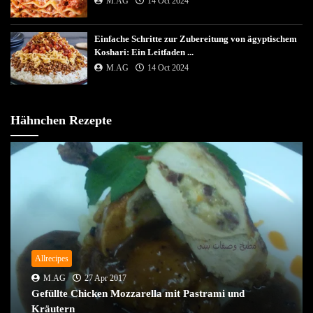
M.AG
14 Oct 2024
Einfache Schritte zur Zubereitung von ägyptischem
Koshari: Ein Leitfaden ...
M.AG
14 Oct 2024
Hähnchen Rezepte
Allrecipes
M.AG
27 Apr 2017
Gefüllte Chicken Mozzarella mit Pastrami und
Kräutern