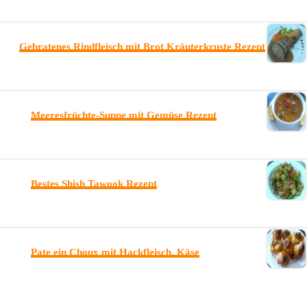
Gebratenes Rindfleisch mit Brot Kräuterkruste Rezept
Meeresfrüchte-Suppe mit Gemüse Rezept
Bestes Shish Tawook Rezept
Pate ein Choux mit Hackfleisch, Käse