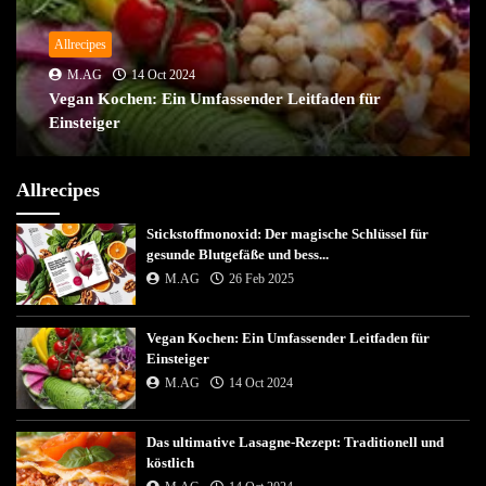
Allrecipes
M.AG
14 Oct 2024
Vegan Kochen: Ein Umfassender Leitfaden für
Einsteiger
Allrecipes
Stickstoffmonoxid: Der magische Schlüssel für
gesunde Blutgefäße und bess...
M.AG
26 Feb 2025
Vegan Kochen: Ein Umfassender Leitfaden für
Einsteiger
M.AG
14 Oct 2024
Das ultimative Lasagne-Rezept: Traditionell und
köstlich