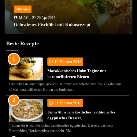
Allrecipes
M.AG
26 Apr 2017
Gebratenes Fischfilet mit Kokosrezept
Beste Rezepte
19 Februar 2018
Marokkanisches Huhn Tagine mit
karamellisierten Birnen
Hühnchen in einer Tajine gekocht ist immer schmelzend zart. Die Zugabe von
süßen, karamellisierten Birnen am Ende mac…
21 Februar 2018
Umm Ali ist ein köstliches traditionelles
ägyptisches Dessert,
" Umm Ali ist ein köstliches traditionelles ägyptisches Dessert, das dem
Brotpudding Nordamerikas entspricht. Ma…