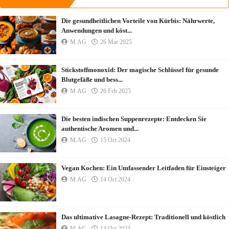
Die gesundheitlichen Vorteile von Kürbis: Nährwerte,
Anwendungen und köst...
M.AG
26 Mar 2025
Stickstoffmonoxid: Der magische Schlüssel für gesunde
Blutgefäße und bess...
M.AG
26 Feb 2025
Die besten indischen Suppenrezepte: Entdecken Sie
authentische Aromen und...
M.AG
15 Oct 2024
Vegan Kochen: Ein Umfassender Leitfaden für Einsteiger
M.AG
14 Oct 2024
Das ultimative Lasagne-Rezept: Traditionell und köstlich
M.AG
14 Oct 2024