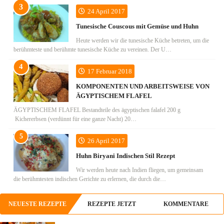
24 April 2017
Tunesische Couscous mit Gemüse und Huhn
Heute werden wir die tunesische Küche betreten, um die
berühmteste und berühmte tunesische Küche zu vereinen. Der U…
17 Februar 2018
KOMPONENTEN UND ARBEITSWEISE VON
ÄGYPTISCHEM FLAFEL
ÄGYPTISCHEM FLAFEL Bestandteile des ägyptischen falafel 200 g
Kichererbsen (verdünnt für eine ganze Nacht) 20…
26 April 2017
Huhn Biryani Indischen Stil Rezept
Wir werden heute nach Indien fliegen, um gemeinsam
die berühmtesten indischen Gerichte zu erlernen, die durch die…
NEUESTE REZEPTE
REZEPTE JETZT
KOMMENTARE