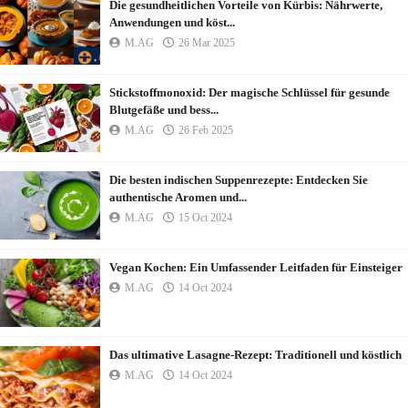
Die gesundheitlichen Vorteile von Kürbis: Nährwerte,
Anwendungen und köst...
M.AG
26 Mar 2025
Stickstoffmonoxid: Der magische Schlüssel für gesunde
Blutgefäße und bess...
M.AG
26 Feb 2025
Die besten indischen Suppenrezepte: Entdecken Sie
authentische Aromen und...
M.AG
15 Oct 2024
Vegan Kochen: Ein Umfassender Leitfaden für Einsteiger
M.AG
14 Oct 2024
Das ultimative Lasagne-Rezept: Traditionell und köstlich
M.AG
14 Oct 2024