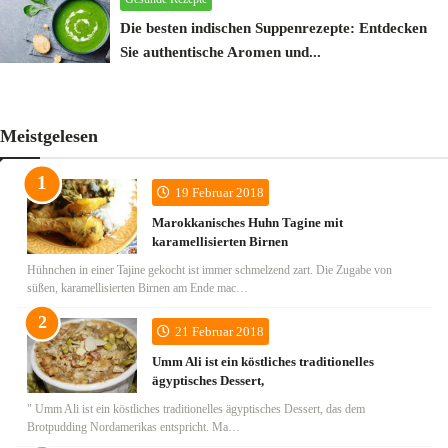
Die besten indischen Suppenrezepte: Entdecken
Sie authentische Aromen und...
M.AG
15 Oct 2024
Meistgelesen
19 Februar 2018
Marokkanisches Huhn Tagine mit
karamellisierten Birnen
Hühnchen in einer Tajine gekocht ist immer schmelzend zart. Die Zugabe von
süßen, karamellisierten Birnen am Ende mac…
21 Februar 2018
Umm Ali ist ein köstliches traditionelles
ägyptisches Dessert,
" Umm Ali ist ein köstliches traditionelles ägyptisches Dessert, das dem
Brotpudding Nordamerikas entspricht. Ma…