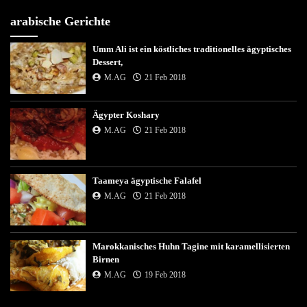
arabische Gerichte
Umm Ali ist ein köstliches traditionelles ägyptisches
Dessert,
M.AG
21 Feb 2018
Ägypter Koshary
M.AG
21 Feb 2018
Taameya ägyptische Falafel
M.AG
21 Feb 2018
Marokkanisches Huhn Tagine mit karamellisierten
Birnen
M.AG
19 Feb 2018