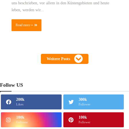
uns beschrieben, vor allem in den Küstengebieten und heute
leben, werden wir...
Read more »
Weitere Posts
Follow US
200k
300k
Likes
Follower
100k
100k
Follower
Follower