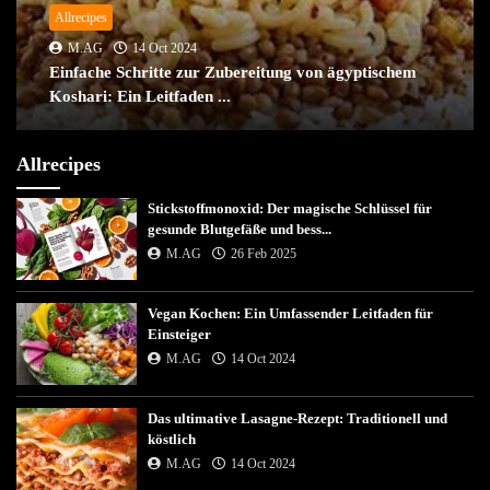
Allrecipes
M.AG
14 Oct 2024
Einfache Schritte zur Zubereitung von ägyptischem
Koshari: Ein Leitfaden ...
Allrecipes
Stickstoffmonoxid: Der magische Schlüssel für
gesunde Blutgefäße und bess...
M.AG
26 Feb 2025
Vegan Kochen: Ein Umfassender Leitfaden für
Einsteiger
M.AG
14 Oct 2024
Das ultimative Lasagne-Rezept: Traditionell und
köstlich
M.AG
14 Oct 2024